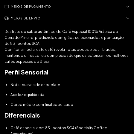
MEIOS DE PAGAMENTO
MEIOS DE ENVIO
Desfrute do sabor autêntico do Café Especial 100% Arábica do
Cerrado Mineiro, produzido com grãos selecionados e pontuação
de 83+ pontos SCA.
Com torra média, este café revela notas doces e equilibradas,
mantendo o frescor e a complexidade que caracterizam os melhores
cafés especiais do Brasil.
Perfil Sensorial
Notas suaves de chocolate
Acidez equilibrada
Corpo médio com final adocicado
Diferenciais
Café especial com 83+ pontos SCA (Specialty Coffee
Association)