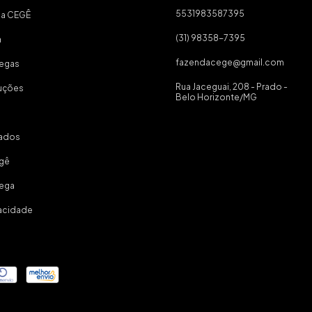
5531983587395
da CEGÊ
(31) 98358-7395
a
fazendacege@gmail.com
regas
Rua Jaceguai, 208 - Prado -
luções
Belo Horizonte/MG
ados
egê
rega
vacidade