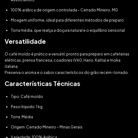
100% arábica de origem controlada – Cerrado Mineiro, MG
Moagem uniforme, ideal para diferentes métodos de preparo
Torra média, que realça a doçura natural e o equilíbrio sensorial
Versatilidade
O café moído é prático e versátil, pronto para preparo em cafeteiras
elétricas, prensa francesa, coadores (V60, Hario, Kalita) e moka
italiana.
Preserva o aroma e o sabor característicos do grão recém-torrado.
Características Técnicas
Tipo: Café moído
Peso líquido: 1 kg
Torra: Média
Origem: Cerrado Mineiro – Minas Gerais
Variedade: 100% Arábica