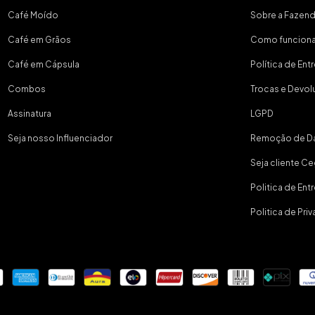
Café Moído
Sobre a Fazen
Café em Grãos
Como funcion
Café em Cápsula
Política de Ent
Combos
Trocas e Devo
Assinatura
LGPD
Seja nosso Influenciador
Remoção de D
Seja cliente C
Politica de Ent
Politica de Pri