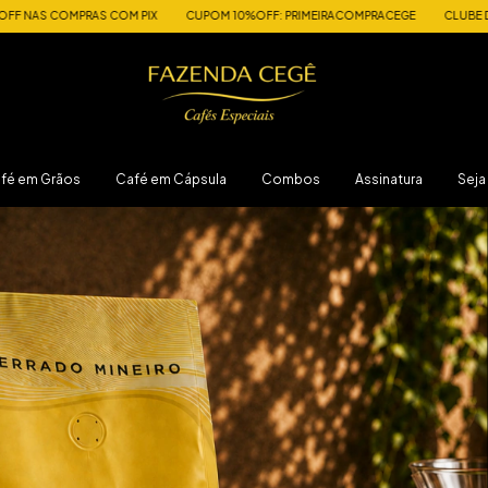
OM PIX
CUPOM 10%OFF: PRIMEIRACOMPRACEGE
CLUBE DE ASSINATURA
5
fé em Grãos
Café em Cápsula
Combos
Assinatura
Seja