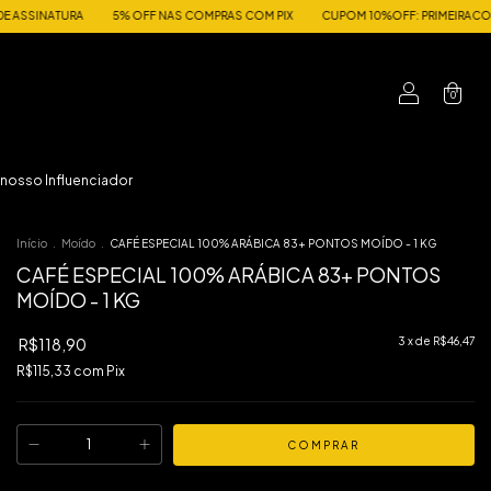
% OFF NAS COMPRAS COM PIX
CUPOM 10%OFF: PRIMEIRACOMPRACEGE
CLUB
0
 nosso Influenciador
Início
.
Moído
.
CAFÉ ESPECIAL 100% ARÁBICA 83+ PONTOS MOÍDO - 1 KG
CAFÉ ESPECIAL 100% ARÁBICA 83+ PONTOS
MOÍDO - 1 KG
R$118,90
3
x de
R$46,47
R$115,33
com
Pix