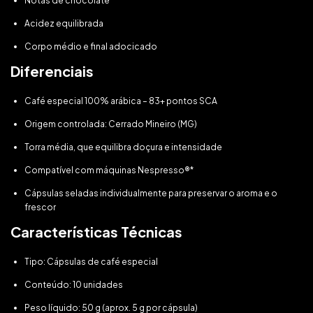
Notas de chocolate
Acidez equilibrada
Corpo médio e final adocicado
Diferenciais
Café especial 100% arábica – 83+ pontos SCA
Origem controlada: Cerrado Mineiro (MG)
Torra média, que equilibra doçura e intensidade
Compatível com máquinas Nespresso®*
Cápsulas seladas individualmente para preservar o aroma e o
frescor
Características Técnicas
Tipo: Cápsulas de café especial
Conteúdo: 10 unidades
Peso líquido: 50 g (aprox. 5 g por cápsula)